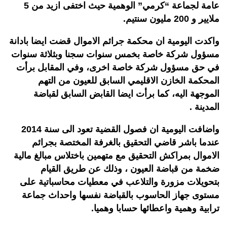
عامة لجماعة “كرمي” الوهمية حيث اختفى ازيد من 5
ملايير و 200 مليون سنتيم.
واكدت اليومية ان محكمة جرائم الاموال قضت ايضا بادانة
مسؤول شركة خاصة بخمس سنوات سجنا وبثلاثة سنوات
في حق مسؤول شركة خاصة اخرى، وفي المقابل برأت
المحكمة الخازن الاقليمي السابق للعيون من التهم
الموجهة اليه، كما برأت ايضا القابض السابق لقباضة
المدينة .
واضافت اليومية ان فصول القضية تعود الى سنة 2014
عندما باشر قاضي التحقيق بالغرفة المختصة بجرائم
الاموال بمراكش التحقيق مع متهمين باختلاس مبالغ مالية
ضخمة من قباضة العيون ، وذلك عن طريق القيام
بتحويلات مزورة والتلاعب في معطيات محاسباتية على
مستوى جهاز الحاسوب بالقباضة نفسها واحداث جماعة
ترابية وهمية واعطائها حسابا وهميا.