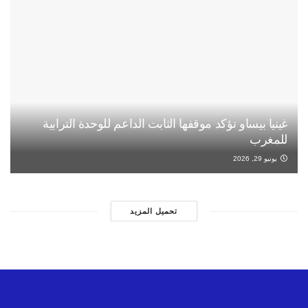
غينيا بيساو تؤكد موقفها الثابت الداعم للوحدة الترابية
للمغرب
يونيو 29, 2026
تحميل المزيد