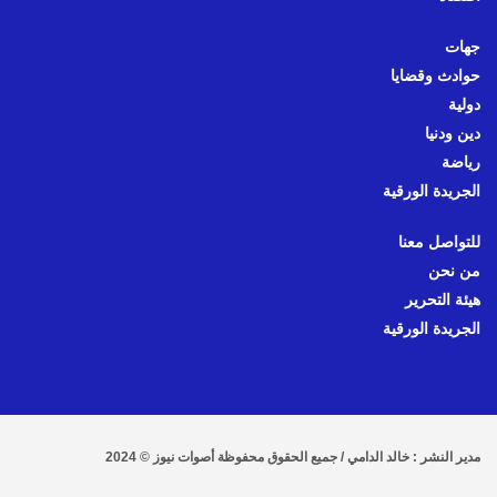
جهات
حوادث وقضايا
دولية
دين ودنيا
رياضة
الجريدة الورقية
للتواصل معنا
من نحن
هيئة التحرير
الجريدة الورقية
مدير النشر : خالد الدامي / جميع الحقوق محفوظة أصوات نيوز © 2024