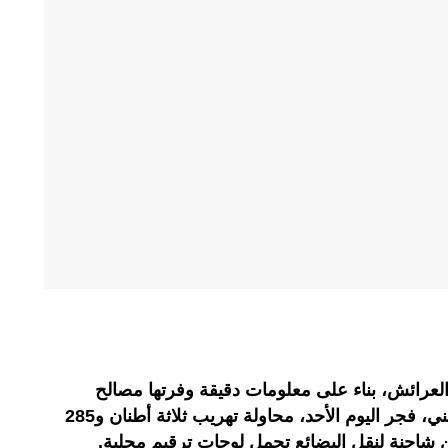
العرائش، بناء على معلومات دقيقة وفرتها مصالح
المديرية العامة لمراقبة التراب الوطني، فجر اليوم الأحد، محاولة تهريب ثلاثة أطنان و285
 شاحنة لنقل البضائع تحمل لوحات ترقيم محلية.