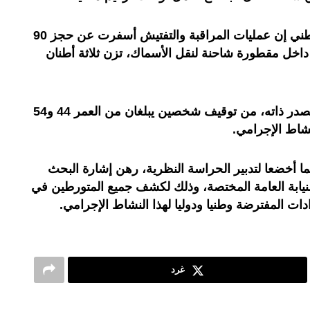
وقال بلاغ للمديرية العامة للأمن الوطني إن عمليات المراقبة والتفتيش أسفرت عن حجز 90
داخل مقطورة شاحنة لنقل الأسماك، تزن ثلاثة أطنان
كما مكنت إجراءات البحث، يورد المصدر ذاته، من توقيف شخصين يبلغان من العمر 44 و54
شاط الإجرامي.
ما أخضعا لتدبير الحراسة النظرية، رهن إشارة البحث
يابة العامة المختصة، وذلك لكشف جميع المتورطين في
ادات المفترضة وطنيا ودوليا لهذا النشاط الإجرامي.
غرد