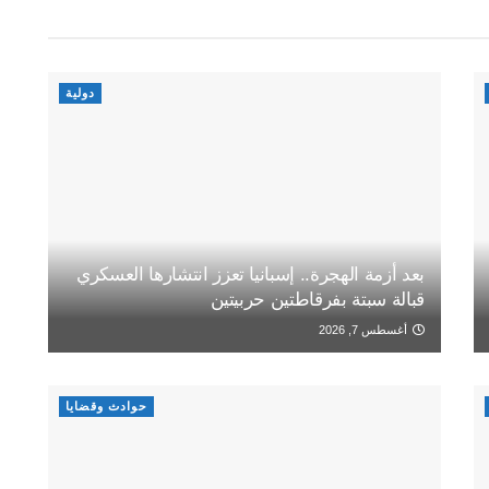
دولية
بعد أزمة الهجرة.. إسبانيا تعزز انتشارها العسكري
قبالة سبتة بفرقاطتين حربيتين
أغسطس 7, 2026
حوادث وقضايا