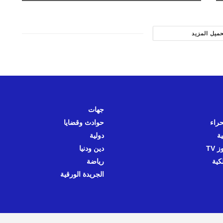
حميل المزيد
جهات
حراء
حوادث وقضايا
ية
دولية
 TV
دين ودنيا
كية
رياضة
الجريدة الورقية