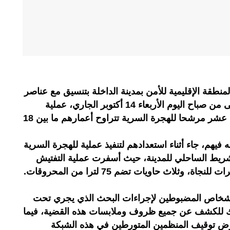
طقة الإقليمية للأمن بمدينة الداخلة بتنسيق مع عناصر
السلطة المحلية، في الساعات الأولى من صباح اليوم الأربعاء 14 أكتوبر الجاري، عملية
للهجرة غير المشروعة وتوقيف ثلاثة عشر مرشحا للهجرة السرية تتراوح أعمارهم ما بين 18
فيهم، جاء أثناء استعدادهم لتنفيذ عملية للهجرة السرية
لشريط الساحلي للمدينة، حيث أسفرت عملية التفتيش
المنجزة عن حجز طوقين، وسبع سترات للنجاة، وثلاث حاويات تضم 75 لترا من المحروقات.
أشخاص المضبوطين لإجراءات البحث الذي يجري تحت
ذلك للكشف عن جميع ظروف وملابسات هذه القضية، فيما
غرض توقيف المنظمين المتورطين في هذه الشبكة