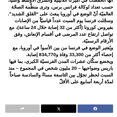
أنّها انخفضت في أميركا اللاتينيّة والشرق الأوسط وآسيا،
حسب تعداد لوكالة فرانس برس، وترى منظّمة الصحّة
العالميّة أنّ الوضع في أوروبا يبعث على “القلق الشديد”.
وسجّلت فرنسا يوم السبت عدداً قياسيّاً من الإصابات
بفيروس كورونا (أكثر من 32 إصابة خلال 24 ساعة)، مع
تواصل ارتفاع عدد المرضى في أقسام الإنعاش، وفق
الأرقام الرسميّة.
ويُعتبر الوضع في فرنسا من بين الأسوأ في أوروبا، مع
إحصاء أكثر من 33,300 وفاة و834,770 إصابة.
ويخضع سكّان عشرات المدن الفرنسيّة الكبرى، بما فيها
باريس وضواحيها – 20 مليون شخص في المجموع – منذ
السبت لحظر تجوّل بين التاسعة مساءً والسادسة صباحاً
لمدّة أربعة أسابيع على الأقلّ