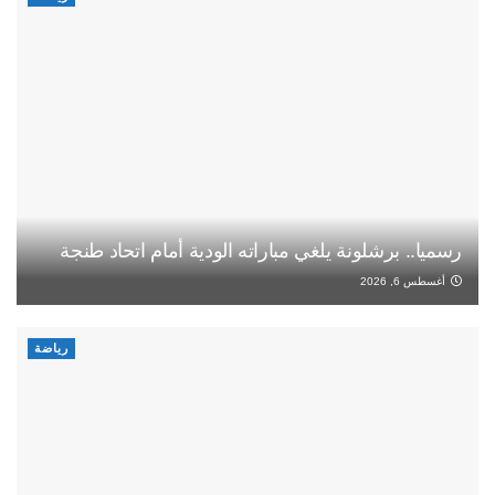
رسميا.. برشلونة يلغي مباراته الودية أمام اتحاد طنجة
أغسطس 6, 2026
رياضة