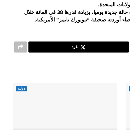
وتسجل البلاد ما يقرب من 170 ألف حالة جديدة يوميا، بزيادة قدرها 38 في المائة خلال
اء أوردته صحيفة “نيويورك تايمز” الأمريكية.
غرد
دولية