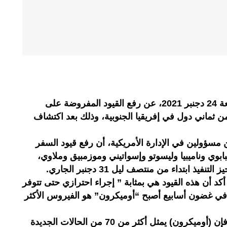
أعلنت الإدارة الأمريكية، امس الجمعة 24 دجنبر 2021، عن رفع القيود المفروضة على
من ثماني دول في إفريقيا الجنوبية، وذلك بعد اكتشاف
 مسؤولين في الإدارة الأمريكية، أن رفع قيود السفر
ابوي وناميبيا وليسوتو وإسواتيني وموزمبيق وملاوي،
 ابتداء من منتصف ليل 31 دجنبر الجاري.
كد أن هذه القيود هي بمثابة ” إجراء احترازي حتى تتوفر
ن في غضون أسابيع أصبح “أوميكرون” هو الفيروس الأكثر
ووفقا للسلطات الصحية الأمريكية، فإن (أوميكرون) يمثل أكثر من 70 من الحالات الجديدة