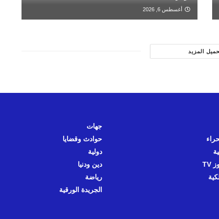
أغسطس 6, 2026
حميل المزيد
جهات
حراء
حوادث وقضايا
ية
دولية
 TV
دين ودنيا
كية
رياضة
الجريدة الورقية