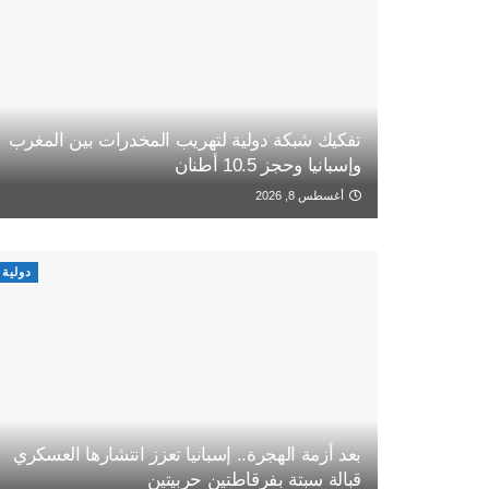
تفكيك شبكة دولية لتهريب المخدرات بين المغرب
وإسبانيا وحجز 10.5 أطنان
أغسطس 8, 2026
دولية
بعد أزمة الهجرة.. إسبانيا تعزز انتشارها العسكري
قبالة سبتة بفرقاطتين حربيتين