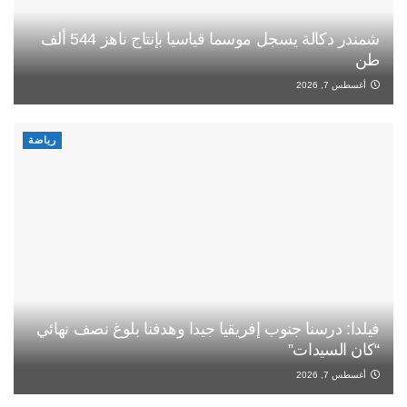
شمندر دكالة يسجل موسما قياسيا بإنتاج ناهز 544 ألف
طن
أغسطس 7, 2026
رياضة
فيلدا: درسنا جنوب إفريقيا جيدا وهدفنا بلوغ نصف نهائي
“كان السيدات”
أغسطس 7, 2026