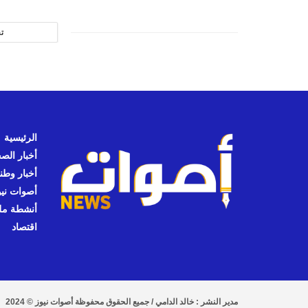
ت
الرئيسية
أخبار الص
أخبار وطن
أصوات نيوز
أنشطة مل
اقتصاد
مدير النشر : خالد الدامي / جميع الحقوق محفوظة أصوات نيوز © 2024