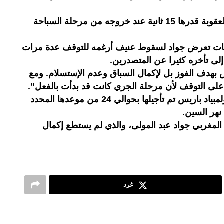
نتيجة لذلك تعرض جواد عبد المولى لعقوبة قدرها 15 ثانية عند خروجه من مرحلة السباحة
اجات تعرض جواد لسقوط عنيف أرغمه للتوقف عدة مرات
إلى تأخره كثيرا عن المتصدرين.
 بهدف الفوز بل لإكمال السباق وعدم الإستسلام. ومع
ويذكر أن منافسات الترياثلون في أولمبياد باريس تم تأجيلها بحوالي 24 من موعدها المحدد
نهر السين.
مغربي جواد عبد المولى، والذي لم يستطع إكمال
غرد