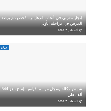
إنجاز مغربي في أبحاث الزهايمر.. فحص دم يرصد
المرض في مراحله الأولى
أغسطس 7, 2026
جهات
شمندر دكالة يسجل موسما قياسيا بإنتاج ناهز 544
ألف طن
أغسطس 7, 2026