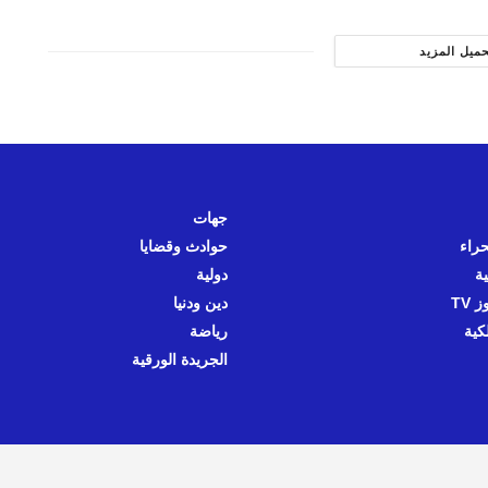
حميل المزيد
جهات
حراء
حوادث وقضايا
ية
دولية
 TV
دين ودنيا
كية
رياضة
الجريدة الورقية