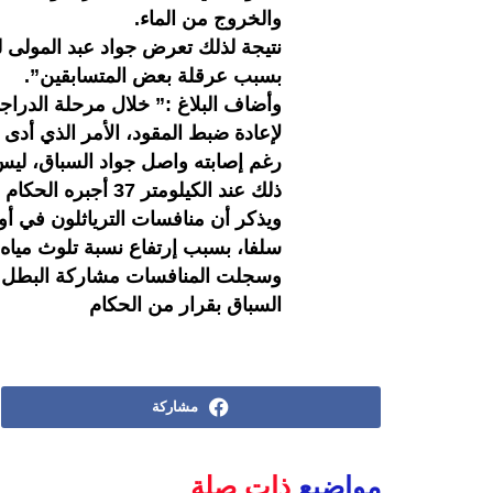
والخروج من الماء.
بسبب عرقلة بعض المتسابقين”.
وأضاف البلاغ :” خلال مرحلة الدر
لإعادة ضبط المقود، الأمر الذي أدى 
رغم إصابته واصل جواد السباق، ليس
ذلك عند الكيلومتر 37 أجبره الحكام على التوقف لأن مرحلة الجري كانت قد بدأت بالفعل”.
سلفا، بسبب إرتفاع نسبة تلوث مياه 
وسجلت المنافسات مشاركة البطل ال
السباق بقرار من الحكام
مشاركة
مواضيع
ذات صلة