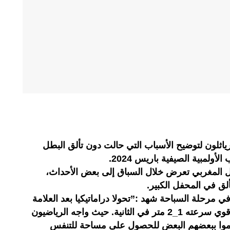
رياثلون لتوضيح الأسباب التي حالت دون تألق البطل
أولمبية الصيفية باريس 2024.
طل المغربي تعرض خلال السباق إلى بعض الأحداث،
ق في المحفل الكبير.
ي مرحلة السباحة شهد :”تحولا دراماتيكيا بعد العلامة
العائمة الثانية في مواجهة تيار مائي قوي سرعته 1_2 متر في الثانية. حيث واجه الرياضيون
موا ببعضهم البعض للحصول على مساحة للتنفس