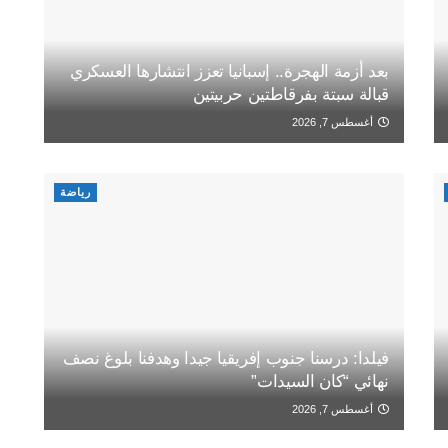
بعد أزمة الهجرة.. إسبانيا تعزز انتشارها العسكري
قبالة سبتة بفرقاطتين حربيتين
أغسطس 7, 2026
رياضة
فيلدا: درسنا جنوب إفريقيا جيدا وهدفنا بلوغ نصف
نهائي “كان السيدات”
أغسطس 7, 2026