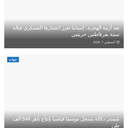
بعد أزمة الهجرة.. إسبانيا تعزز انتشارها العسكري قبالة
سبتة بفرقاطتين حربيتين
أغسطس 7, 2026
جهات
شمندر دكالة يسجل موسما قياسيا بإنتاج ناهز 544 ألف
طن