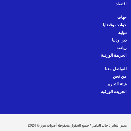
اقتصاد
جهات
حوادث وقضايا
دولية
دين ودنيا
رياضة
الجريدة الورقية
للتواصل معنا
من نحن
هيئة التحرير
الجريدة الورقية
مدير النشر : خالد الدامي / جميع الحقوق محفوظة أصوات نيوز © 2024