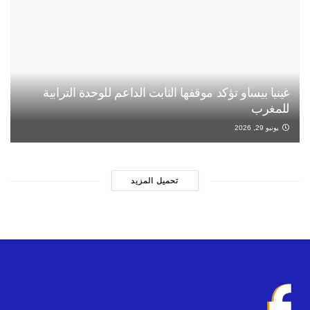
غينيا بيساو تؤكد موقفها الثابت الداعم للوحدة الترابية
للمغرب
يونيو 29, 2026
تحميل المزيد