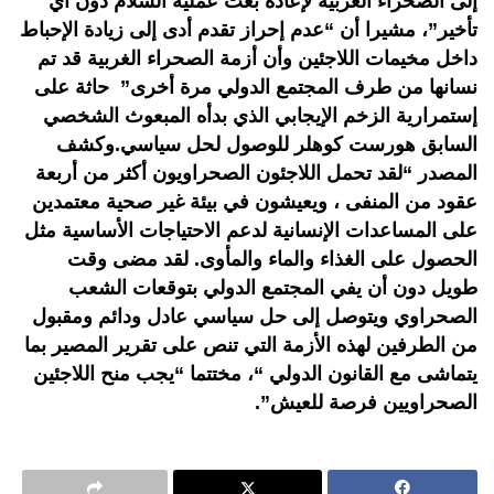
إلى الصحراء الغربية لإعادة بعث عملية السلام دون أي
تأخير”، مشيرا أن “عدم إحراز تقدم أدى إلى زيادة الإحباط
داخل مخيمات اللاجئين وأن أزمة الصحراء الغربية قد تم
نسانها من طرف المجتمع الدولي مرة أخرى” حاثة على
إستمرارية الزخم الإيجابي الذي بدأه المبعوث الشخصي
السابق هورست كوهلر للوصول لحل سياسي.وكشف
المصدر “لقد تحمل اللاجئون الصحراويون أكثر من أربعة
عقود من المنفى ، ويعيشون في بيئة غير صحية معتمدين
على المساعدات الإنسانية لدعم الاحتياجات الأساسية مثل
الحصول على الغذاء والماء والمأوى. لقد مضى وقت
طويل دون أن يفي المجتمع الدولي بتوقعات الشعب
الصحراوي ويتوصل إلى حل سياسي عادل ودائم ومقبول
من الطرفين لهذه الأزمة التي تنص على تقرير المصير بما
يتماشى مع القانون الدولي “، مختتما “يجب منح اللاجئين
الصحراويين فرصة للعيش”.