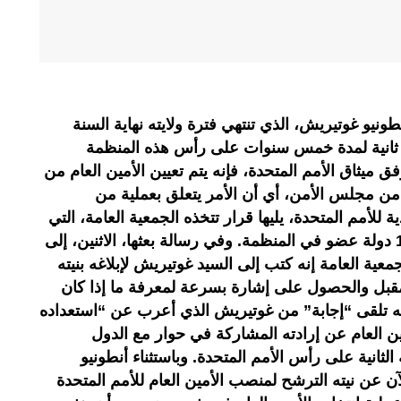
طونيو غوتيريش، الذي تنتهي فترة ولايته نهاية السنة
ة ثانية لمدة خمس سنوات على رأس هذه المنظمة
فق ميثاق الأمم المتحدة، فإنه يتم تعيين الأمين العام من
 من مجلس الأمن، أي أن الأمر يتعلق بعملية من
 للأمم المتحدة، يليها قرار تتخذه الجمعية العامة، التي
تضم الدول الأعضاء البالغ عددها 193 دولة عضو في المنظمة. وفي رسالة بعثها، الاثنين، إلى
عية العامة إنه كتب إلى السيد غوتيريش لإبلاغه بنيته
المقبل والحصول على إشارة بسرعة لمعرفة ما إذا كان
أنه تلقى “إجابة” من غوتيريش الذي أعرب عن “استعداده
مين العام عن إرادته المشاركة في حوار مع الدول
لثانية على رأس الأمم المتحدة. وباستثناء أنطونيو
 عن نيته الترشح لمنصب الأمين العام للأمم المتحدة