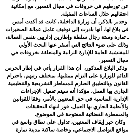
عن تورطهم في خروقات في مجال التعمير، مع إمكانية
اعتقالهم خلال الساعات المقبلة.
وجدير بالذكر، أن وزارة الداخلية، كانت قد أكدت أمس
في بلاغ لها، أنها بادرت إلى توقيف عامل عمالة الصخيرات
ـ تمارة وستة رجال سلطة وإطارين إداريين بنفس العمالة،
وذلك على ضوء النتائج التي أسفر عنها البحث الأولي
للمفتشية العامة للإدارة الترابية والمتعلقة بخروقات في
مجال التعمير.
وذكر البلاغ المذكور، أن هذا القرار يأتي في إطار الحرص
الدائم للوزارة على التزام ممثليها، بمختلف رتبهم، باحترام
القانون وبالتطبيق الصارم للمساطر التشريعية والتنظيمية
الجاري بها العمل، مؤكدا أنه سيتم تفعيل الإجراءات
الإدارية المناسبة في حق المعنيين بالأمر، وفقا للقوانين
والأنظمة الجاري بها العمل، فور انتهاء التحقيقات
والمسطرة القضائية المفتوحة في الموضوع.
وكان خبر إيقاف المعنيين، تداول على نطاق واسع في
مواقع التواصل الاجتماعي، وخاصة ساكنة مدينة تمارة