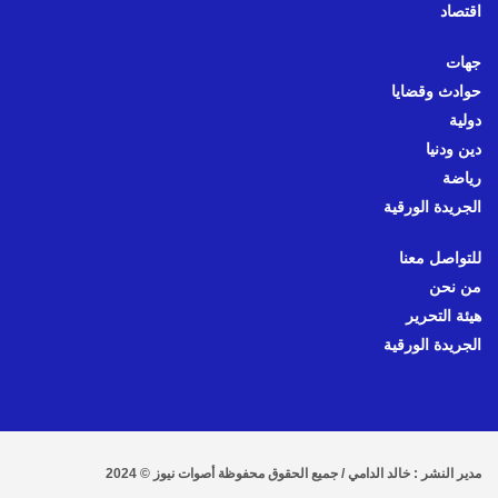
اقتصاد
جهات
حوادث وقضايا
دولية
دين ودنيا
رياضة
الجريدة الورقية
للتواصل معنا
من نحن
هيئة التحرير
الجريدة الورقية
مدير النشر : خالد الدامي / جميع الحقوق محفوظة أصوات نيوز © 2024