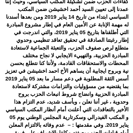
كفاءات الحزب ضمن تشكيلة المكتب السياسي، وحيث إننا
عمدنا إلى تعيين السيد أحمد اخشيشن ضمن المكتب
السياسي ابتداء من تاريخ 14 يناير 2019 ومن بعدها أسندنا
له مهمة الإنابة عن الأمين العام في إطار مشروع المبادرة
التي أطلقناها بتاريخ 05 يناير 2019، والتي اندرجت في
إطار رغبتنا الصادقة في تحقيق تعاقد تنظيمي وحدوي
متطلع لرص صفوف الحزب، والتعبئة الجماعية لاستعادة
المبادرة الحزبية، والتهييء الايجابي لا نجاح مختلف
المحطات والاستحقاقات القادمة، ولأننا كنا نتطلع بحسن
نية وبروح ايجابية أن يساهم الأخ احمد اخشيشن في تعزيز
أسس الثقة المطلوبة في دعم مسار ما بعد 05 يناير 2019
بما يقتضيه من مسؤوليات والتزامات مشتركة لاستعادة
المبادرة الحزبية وانضاج شروط انبعاث الحزب بروح
وحدوية ، غير أننا نعلن ، وبأسف شديد، عدم التزام هذا
الأخير بالتعاقدات التي أعلنت أمام أنظار المكتب السياسي
و المكتب الفيدرالي وسكرتارية المجلس الوطني يوم 05
يناير 2019. وفي مقدمتها : – عدم وفائه بالالتزام المعلن
أمام قيادات الحزب بصفته مكلفا بالإشراف على فريق