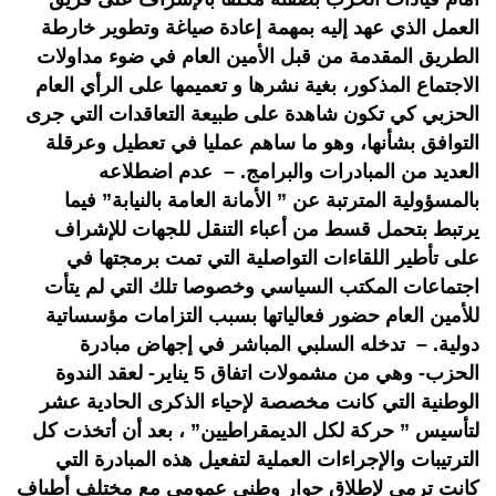
العمل الذي عهد إليه بمهمة إعادة صياغة وتطوير خارطة
الطريق المقدمة من قبل الأمين العام في ضوء مداولات
الاجتماع المذكور، بغية نشرها و تعميمها على الرأي العام
الحزبي كي تكون شاهدة على طبيعة التعاقدات التي جرى
التوافق بشأنها، وهو ما ساهم عمليا في تعطيل وعرقلة
العديد من المبادرات والبرامج. – عدم اضطلاعه
بالمسؤولية المترتبة عن ” الأمانة العامة بالنيابة” فيما
يرتبط بتحمل قسط من أعباء التنقل للجهات للإشراف
على تأطير اللقاءات التواصلية التي تمت برمجتها في
اجتماعات المكتب السياسي وخصوصا تلك التي لم يتأت
للأمين العام حضور فعالياتها بسبب التزامات مؤسساتية
دولية. – تدخله السلبي المباشر في إجهاض مبادرة
الحزب- وهي من مشمولات اتفاق 5 يناير- لعقد الندوة
الوطنية التي كانت مخصصة لإحياء الذكرى الحادية عشر
لتأسيس ” حركة لكل الديمقراطيين” ، بعد أن أتخذت كل
الترتيبات والإجراءات العملية لتفعيل هذه المبادرة التي
كانت ترمي لإطلاق حوار وطني عمومي مع مختلف أطياف