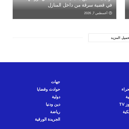
في قضية سرقة من داخل المنازل
أغسطس 7, 2026
حميل المزيد
جهات
حراء
حوادث وقضايا
ية
دولية
 TV
دين ودنيا
كية
رياضة
الجريدة الورقية