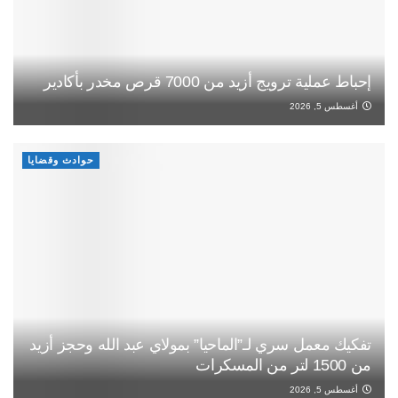
إحباط عملية ترويج أزيد من 7000 قرص مخدر بأكادير
أغسطس 5, 2026
حوادث وقضايا
تفكيك معمل سري لـ”الماحيا” بمولاي عبد الله وحجز أزيد
من 1500 لتر من المسكرات
أغسطس 5, 2026