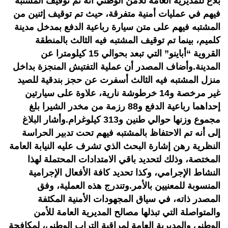
بلاغ للمديرية العامة للأمن الوطني أنه تم توقيف المشتبه
فيهم في عمليات أمنية متفرقة، حيث تم توقيف إثنين من
المشتبه فيهم على متن سيارة رباعية الدفع بمدخل مدينة
كلميم، بينما تم توقيف المشتبه فيه الثالث بالمنطقة
القروية “أباينو” التي تبعد بحوالي 15 كيلومترا عن
المدينة.وأضاف المصدر أن عملية التفتيش المنجزة بداخل
منزل المشتبه فيه الثالث أسفرت عن حجز بندقية للصيد
غير مرخصة و14 خرطوشة نارية، علاوة على سيارتين
إحداهما رباعية الدفع و88 رزمة من مخدر الشيرا بلغ
مجموع وزنها حوالي طنين و313 كيلوغرام.وأشار البلاغ
إلى أنه تم الاحتفاظ بالمشتبه فيهم تحت تدبير الحراسة
النظرية رهن إشارة البحث الذي تشرف عليه النيابة العامة
المختصة، وذلك لتحديد باقي الامتدادات المحتملة لهذا
النشاط الإجرامي، وكذا تحديد كافة الأفعال الإجرامية
المنسوبة للمعنيين بالأمر.وتندرج هذه العملية، وفق
المصدر ذاته، في سياق المجهودات الأمنية المكثفة
والمتواصلة التي تبذلها مصالح المديرية العامة للأمن
الوطني والمديرية العامة لمراقبة التراب الوطني، لمكافحة