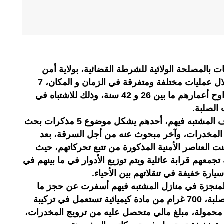
بالمصلحة الولائية للشرطة القضائية، بولاية أمن
فاس، نهاية الأسبوع الماضي، من خلال عمليات مختلفة ومتفرقة في الزمان و المكان، 7
أشخاص من بينهم امرأة، والذين تتراوح أعمارهم ما بين 26 و 42 سنة، وذلك للاشتباه في
 الصلبة.
وحسب مصدر موثوق ، فقد تم إيقاف المشتبه فيهم، أحدهم يشكل موضوع 5 مذكرات بحث
المخدرات، وآخر مبحوث عنه من أجل السرقة، بعد
كنت العناصر الأمنية المذكورة من تتبع تحركاتهم، حيث
 تجمعهم قرابة عائلية ويتم توزيع الأدوار في ما بينهم في
ارة خفيفة في تنقلاتهم بين الأحياء.
لمنجزة في منازل المشتبه فيهم أسفرت عن حجز ما
مجموعه 80 غراما من المخدرات الصلبة، 700 غرام من مادة كيميائية تستعمل في تركيبة
من المخدرات، 10 هواتف محمولة، مبلغ مالي متحصل عليه من ترويج المخدرات،