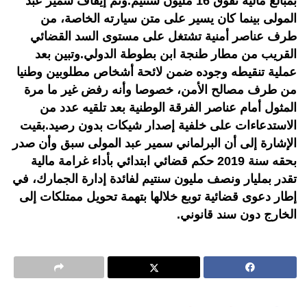
بمبالغ مالية تفوق 16 مليون سنتيم.وتم إيقاف سمير عبد
المولى بينما كان يسير على متن سيارته الخاصة، من
طرف عناصر أمنية تشتغل على مستوى السد القضائي
القريب من مطار طنجة ابن بطوطة الدولي.وتبين بعد
عملية تنقيطه وجوده ضمن لائحة أشخاص مطلوبين وطنيا
من طرف مصالح الأمن، خصوصا وأنه رفض غير ما مرة
المثول أمام عناصر الفرقة الوطنية بعد تلقيه عدد من
الاستدعاءات على خلفية إصدار شيكات بدون رصيد.بقيت
الإشارة إلى أن البرلماني سمير عبد المولى سبق وأن صدر
بحقه سنة 2019 حكم قضائي ابتدائي بأداء غرامة مالية
تقدر بمليار ونصف مليون سنتيم لفائدة إدارة الجمارك، في
إطار دعوى قضائية توبع خلالها بتهمة تحويل ممتلكات إلى
الخارج دون سند قانوني.