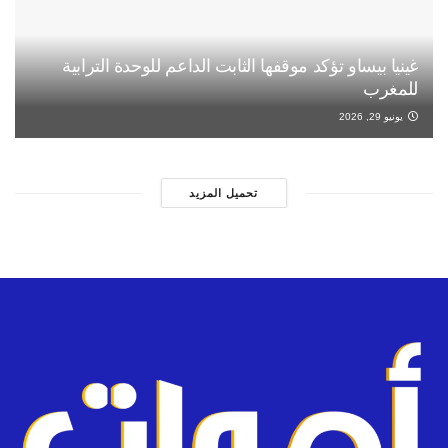
غينيا بيساو تؤكد موقفها الثابت الداعم للوحدة الترابية
للمغرب
يونيو 29, 2026
تحميل المزيد