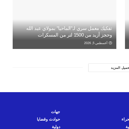
تفكيك معمل سري لـ”الماحيا” بمولاي عبد الله
وحجز أزيد من 1500 لتر من المسكرات
أغسطس 5, 2026
حميل المزيد
جهات
حراء
حوادث وقضايا
ية
دولية