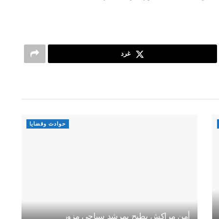
غرد
حوادث وقضايا
أمن مراكش يطيح بمرشد سياحي مزور