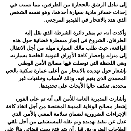
إلى تبادل الرشق بالحجارة بين الطرفين، مما تسبب في
إحداث خسائر مادية بسيارة أحدهما، وهو نفسه الشخص
الذي هدد بالانتحار في الفيديو المرجعي.
وأكدت أنه، تم بمقر دائرة الشرطة الذي نقل إليه
الطرفان، الشروع في إنجاز مسطرة قضائية حول هذه
الواقعة، حيث طَلب مالك السيارة مهلة من أجل الانتقال
إلى منزله وإحضار كافة الأوراق الثبوتية الخاصة بسيارته،
وهي اللحظة التي توصلت فيها مصالح الأمن الوطني
بإشعار حول تهديده بالانتحار من أعلى عمارة سكنية بالحي
المحمدي الذي يقيم فيه، وذلك لأسباب وخلفيات غير
محددة، تعكف حاليا الأبحاث على تحديدها.
وأشارت المديرية العامة للأمن الى أنه تم على الفور،
إشعار مصالح الوقاية المدينة المختصة من أجل اتخاذ كافة
الإجراءات الضرورية لضمان سلامة المعني بالأمر، الذي
عدل عن تنفيذ تهديده وتم نقله للمستشفى من أجل تلقي
العلاجات الضرورية، قبل أن يتم فتح بحث قضائي بناءً على