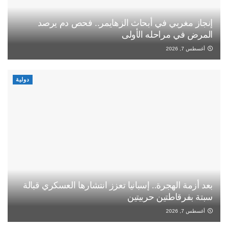
إنجاز مغربي في أبحاث الزهايمر.. فحص دم يرصد
المرض في مراحله الأولى
أغسطس 7, 2026
دولية
بعد أزمة الهجرة.. إسبانيا تعزز انتشارها العسكري قبالة
سبتة بفرقاطتين حربيتين
أغسطس 7, 2026