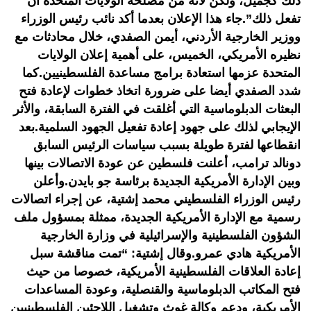
ذلك كجميل، ولكن لأنه من مصلحة الولايات المتحدة أن
تفعل ذلك”.جاء هذا الإعلان بعدما أكد نائب رئيس الوزراء
ووزير الخارجية الأردني، أيمن الصفدي، خلال محادثات مع
نظيره الأمريكي، الخميس، على أهمية إعلان الولايات
المتحدة عزمها استعادة برامج مساعدة الفلسطينيين.كما
شدد الصفدي أيضا على ضرورة اتخاذ خطوات لإعادة فتح
البعثات الدبلوماسية التي أغلقت في الفترة السابقة، والأثر
الإيجابي لذلك على جهود إعادة تفعيل الجهود السلمية.بعد
انقطاعها لفترة طويلة بسبب سياسات الرئيس السابق
دونالد ترامب، أعلنت فلسطين عن عودة الاتصالات بينها
وبين الإدارة الأمريكية الجديدة برئاسة جو بايدن.وأعلن
رئيس الوزراء الفلسطيني محمد إشتية، عن إجراء اتصالات
رسمية مع الإدارة الأمريكية الجديدة، ممثلة بمسؤول ملف
الشؤون الفلسطينية والإسرائيلية في وزارة الخارجية
الأمريكية هادي عمرو.وقال إشتية: “تمت مناقشة سبل
إعادة العلاقات الفلسطينية الأمريكية، خصوصا من حيث
فتح المكاتب الدبلوماسية والقنصلية، وعودة المساعدات
الأمريكية، ودعم وكالة غوث وتشغيل اللاجئين الفلسطينيين