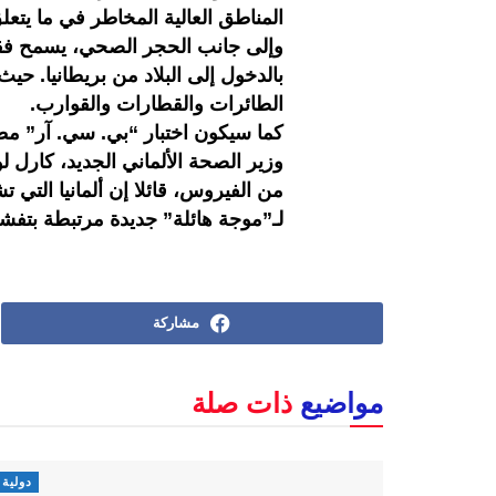
المناطق العالية المخاطر في ما يتع
وإلى جانب الحجر الصحي، يسمح فقط ل
بالدخول إلى البلاد من بريطانيا. ح
الطائرات والقطارات والقوارب.
كما سيكون اختبار “بي. سي. آر” مطل
وزير الصحة الألماني الجديد، كارل
من الفيروس، قائلا إن ألمانيا التي ت
لـ”موجة هائلة” جديدة مرتبطة بتفش
مشاركة
مواضيع
ذات صلة
دولية