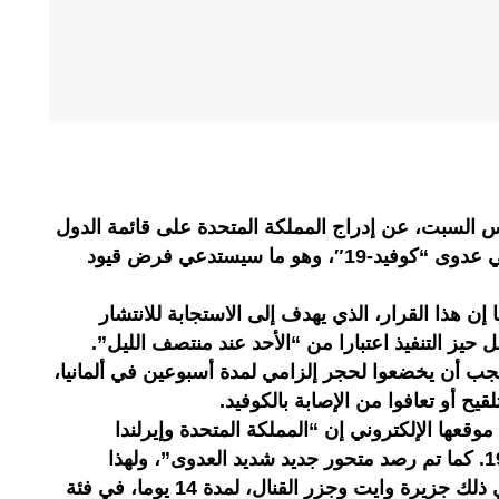
س السبت، عن إدراج المملكة المتحدة على قائمة الدول
عالية درجة الخطورة من حيث تفشي عدوى “كوفيد-19″، وهو ما سيستدعي فرض قيود
إن هذا القرار، الذي يهدف إلى الاستجابة للانتشار
حيز التنفيذ اعتبارا من “الأحد عند منتصف الليل”.
جب أن يخضعوا لحجر إلزامي لمدة أسبوعين في ألمانيا،
قيح أو تعافوا من الإصابة بالكوفيد.
موقعها الإلكتروني إن “المملكة المتحدة وإيرلندا
الشمالية متأثرتان بشدة من كوفيد-19. كما تم رصد متحور جديد شديد العدوى”، ولهذا
السبب وضعت هذه الأراضي، بما في ذلك جزيرة وايت وجزر القنال، لمدة 14 يوما، في فئة