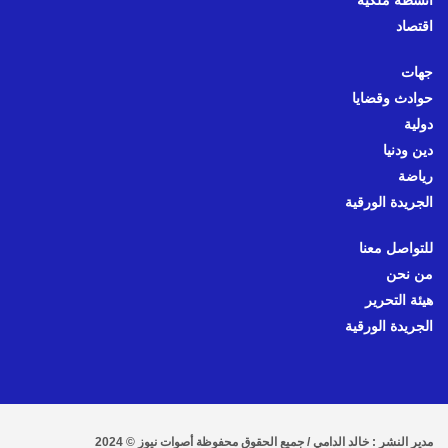
أنشطة ملكية
اقتصاد
جهات
حوادث وقضايا
دولية
دين ودنيا
رياضة
الجريدة الورقية
للتواصل معنا
من نحن
هيئة التحرير
الجريدة الورقية
مدير النشر : خالد الدامي / جميع الحقوق محفوظة أصوات نيوز © 2024