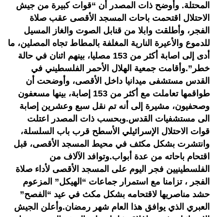
المحتلة. وأوضح ذات المصدر أن “قوات كبيرة من جيش
الاحتلال اقتحمت باحات المسجد الأقصى عقب صلاة
الفجر، وأطلقت وابلا من قنابل الصوت والغاز المسيل
للدموع والأعيرة النارية المغلفة بالمطاط تجاه المصلين، ما
أدى إلى اصابة أكثر من 153 مصليا، بينهم اثنان في حالة
خطر”.وأقامت جمعية الهلال الأحمر الفلسطيني في
القدس مستشفى ميدانيا داخل الأقصى، وأوضحت أن
طواقمها تعاملت مع أكثر من 153 إصابة، بينها مسعفون
وصحفيون، مشيرة إلى أنه تم نقل سبع وعشرين إصابة
الى مستشفيات القدس.وبحسب ذات المصدر اعتلت
قوات الاحتلال الإسرائيلي الأسطح قرب باب السلسلة،
وانتشرت بشكل مكثف في محيط المسجد الأقصى، قبل
اقتحام باحاته من عدة أبواب.وتوافد الآلاف من
الفلسطينيين فجر اليوم على المسجد الأقصى لأداء صلاة
الفجر ، تزامنا مع استمرار جماعات “الهيكل” المزعوم
حشد مناصريها لاقتحامه بشكل مكث في عيد “الفصح”
العبري الذي يوافق هذا العام شهر رمضان.وأعلن الجيش