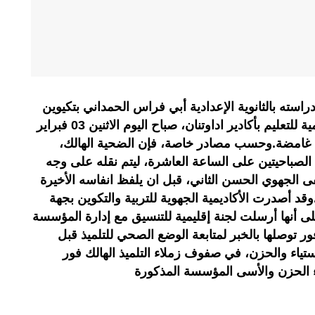
سته بالثانوية الإعدادية أبي فراس الحمداني بتكيوين
بمدينة اكادير، التابعة للمديرية الإقليمية للتعليم بأكادير اداوتنان، صباح اليوم الاثنين 03 فبراير
 غامضة.وحسب مصادر خاصة، فإن الضحية الهالك،
لصباحيتين على الساعة العاشرة، ليتم نقله على وجه
جهوي الحسن الثاني، قبل ان يلفظ انفاسه الأخيرة
قد أصدرت الأكاديمية الجهوية للتربية والتكوين بجهة
ى أنها أرسلت لجنة إقليمية للتنسيق مع إدارة المؤسسة
ر توصلها بالخبر لمتابعة الوضع الصحي للتلميذ قبل
تياء والحزن، في صفوف زملاء التلميذ الهالك فور
 الحزن والأسى المؤسسة المذكورة