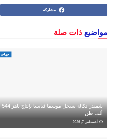
مشاركة
مواضيع
ذات صلة
جهات
شمندر دكالة يسجل موسما قياسيا بإنتاج ناهز 544
ألف طن
أغسطس 7, 2026