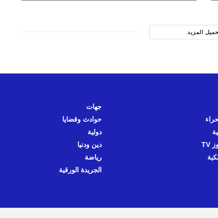
حميل المزيد
جهات
حراء
حوادث وقضايا
ية
دولية
 TV
دين ودنيا
كية
رياضة
الجريدة الورقية