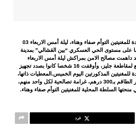
تسبب تصوير فيديو كليب لأغنية جديدة للمغنيتين التوأم صفاء وهناء، ليلة أمس الاربعاء 03
لجاري، في توقيف 16 شخصا على مستوى الحي العسكري “بين القشالي” بمدينة
اهمت مصالح الامن بمراكش ليلة أمس الاربعاء
مصنعا للمصبرات بدوار المرس التابع لمقاطعة جليز، وأوقفت 16 شخصا كانوا بصدد تجهيز
ة للمغنيتين المذكورتين اليوم الخميس.المعطيات ذاتها،
أكدت أن مصالح الامن غرمت عناصر الطاقم بـ300 درهم، غرامة تصالحية لكل واحد منهم،
حتها السلطة المحلية للمغنيتين التوأم صفاء وهناء.
غرد