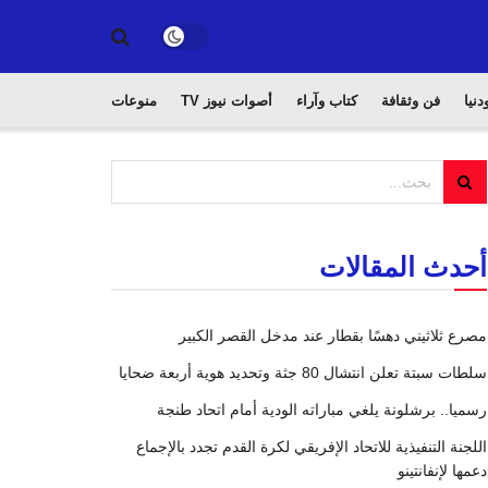
دنيا
فن وثقافة
كتاب وآراء
أصوات نيوز TV
منوعات
أحدث المقالات
مصرع ثلاثيني دهسًا بقطار عند مدخل القصر الكبير
سلطات سبتة تعلن انتشال 80 جثة وتحديد هوية أربعة ضحايا
رسميا.. برشلونة يلغي مباراته الودية أمام اتحاد طنجة
اللجنة التنفيذية للاتحاد الإفريقي لكرة القدم تجدد بالإجماع
دعمها لإنفانتينو