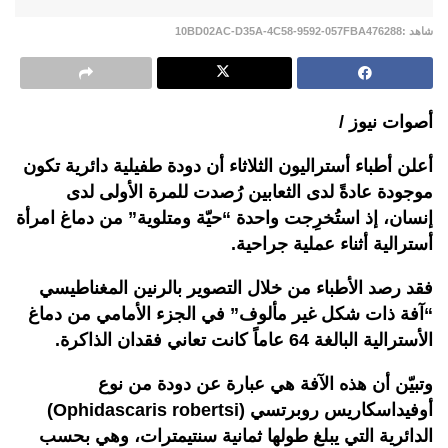
شاهد :10BD02AC-D35A-4C58-9592-057FBA476288
أصوات نيوز /
أعلن أطباء أستراليون الثلاثاء أن دودة طفيلية دائرية تكون
موجودة عادةً لدى الثعابين رُصدت للمرة الأولى لدى
إنسان، إذ استُخرِجت واحدة “حيّة ومتلوية” من دماغ امرأة
أسترالية أثناء عملية جراحية.
فقد رصد الأطباء من خلال التصوير بالرنين المغناطيسي
“آفة ذات شكل غير مألوف” في الجزء الأمامي من دماغ
الأسترالية البالغة 64 عاماً كانت تعاني فقدان الذاكرة.
وتبيّن أن هذه الآفة هي عبارة عن دودة من نوع
أوفيداسكاريس روبرتسي (Ophidascaris robertsi)
الدائرية التي يبلغ طولها ثمانية سنتيمترات، وهي بحسب