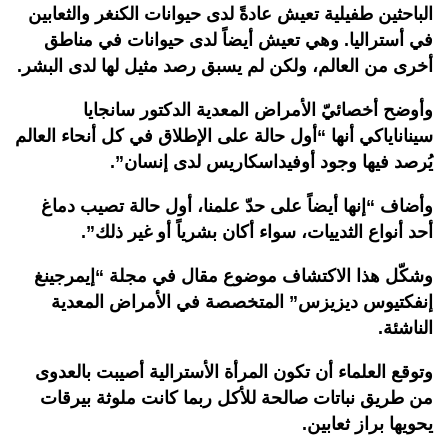
الباحثين طفيلية تعيش عادةً لدى حيوانات الكنغر والثعابين
في أستراليا. وهي تعيش أيضاً لدى حيوانات في مناطق
أخرى من العالم، ولكن لم يسبق رصد مثيل لها لدى البشر.
وأوضح أخصائيّ الأمراض المعدية الدكتور سانجايا
سيناناياكي أنها “أول حالة على الإطلاق في كل أنحاء العالم
يُرصد فيها وجود أوفيداسكاريس لدى إنسان”.
وأضاف “إنها أيضاً على حدّ علمنا، أول حالة تصيب دماغ
أحد أنواع الثدييات، سواء أكان بشرياً أو غير ذلك”.
وشكّل هذا الاكتشاف موضوع مقال في مجلة “إيمرجينغ
إنفكتيوس ديزيزس” المتخصصة في الأمراض المعدية
الناشئة.
وتوقع العلماء أن تكون المرأة الأسترالية أصيبت بالعدوى
من طريق نباتات صالحة للأكل ربما كانت ملوثة بيرقات
يحويها براز ثعابين.