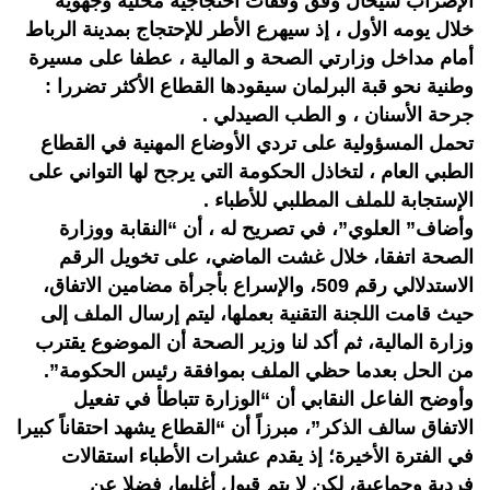
الإضراب سيحال وفق وقفات احتجاجية محلية وجهوية
خلال يومه الأول ، إذ سيهرع الأطر للإحتجاج بمدينة الرباط
أمام مداخل وزارتي الصحة و المالية ، عطفا على مسيرة
وطنية نحو قبة البرلمان سيقودها القطاع الأكثر تضررا :
جرحة الأسنان ، و الطب الصيدلي .
تحمل المسؤولية على تردي الأوضاع المهنية في القطاع
الطبي العام ، لتخاذل الحكومة التي يرجح لها التواني على
الإستجابة للملف المطلبي للأطباء .
وأضاف” العلوي”، في تصريح له ، أن “النقابة ووزارة
الصحة اتفقا، خلال غشت الماضي، على تخويل الرقم
الاستدلالي رقم 509، والإسراع بأجرأة مضامين الاتفاق،
حيث قامت اللجنة التقنية بعملها، ليتم إرسال الملف إلى
وزارة المالية، ثم أكد لنا وزير الصحة أن الموضوع يقترب
من الحل بعدما حظي الملف بموافقة رئيس الحكومة”.
وأوضح الفاعل النقابي أن “الوزارة تتباطأ في تفعيل
الاتفاق سالف الذكر”، مبرزاً أن “القطاع يشهد احتقاناً كبيرا
في الفترة الأخيرة؛ إذ يقدم عشرات الأطباء استقالات
فردية وجماعية، لكن لا يتم قبول أغلبها، فضلا عن