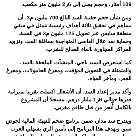
109 أمتار، وحجم يصل إلى 6ر2 مليون متر مكعب.
ومن شأن حجم حقينة السد البالغ 700 مليون م3، أن
يساهم في تحقيق ثلاثة أهداف رئيسية تتمثل في سقي
منطقة سايس عبر تحويل 125 مليون م3 في السنة،
وحماية سد علال الفاسي المتواجدة بسافلة السد، وتزويد
المراكز المجاورة بالماء الصالح للشرب.
كما استعرض السيد ناجي، المنشآت الملحقة بالسد،
والمتمثلة في التحويل المؤقت، ومفرغ الحامولات، ومفرغ
القعر، ومآخر المياه.
وأكد مدير إعداد السد، أن الأشغال اكتملت تقريبا بميزانية
قدرها حوالي 6ر1 مليار درهم، مسجلا أن المشروع
بالكامل أُنجز من قبل طاقم مغربي.
ويندرج سد مداز، ضمن برنامج ضخم للتهيئة المائية لحوض
سبو. ويهدف هذا البرنامج إلى تأمين الري بسهلي الغرب