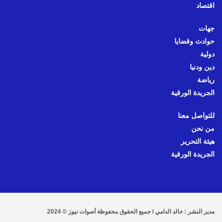
اقتصاد
جهات
حوادث وقضايا
دولية
دين ودنيا
رياضة
الجريدة الورقية
للتواصل معنا
من نحن
هيئة التحرير
الجريدة الورقية
مدير النشر : خالد الدامي / جميع الحقوق محفوظة أصوات نيوز © 2024