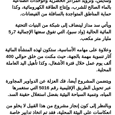
وسايس، وتزويد المراكز الحضرية والوحدات الصناعية
بالماء الصالح للشرب، وإنتاج الطاقة الكهرومائية، وكذا
حماية المناطق المتواجدة بالسافلة من الفيضانات.
ويأتي سد مداز لينضاف إلى شبكة من البنيات التحتية
المائية الحالية (واد سبو)، التي تفوق سعتها الإجمالية 7ر5
مليار متر مكعب.
وعلاوة على مهامه الأساسية، ستكون لهذه المنشأة المائية
آثار تنموية مهمة بالجهة، حيث مكنت من خلق حوالي 400
ألف يوم عمل خلال فترة الأشغال، وكذا تأهيل اليد العاملة
المحلية.
ويتضمن المشروع أيضا، فك العزلة عن الدواوير المجاورة
عبر تحويل الطريق الإقليمية رقم 5016 التي ستغمرها
المياه، وتنمية السياحة البيئية بفضل استغلال حقينة السد.
وبالنظر إلى كون إنجاز مشروع من هذا القبيل لا يخلو من
انعكاسات على البيئة المحلية، فقد تم اتخاذ تدابير خاصة