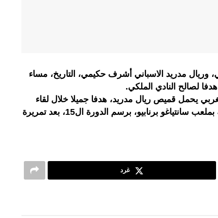
 وريال مدريد الاسباني أشرف حكيمي، التاريخ، مساء
فا لصالح النادي الملكي.
ربي يحمل قميص ريال مدريد، هدفا جميلا خلال لقاء
فريقه أمس السبت مع نادي اشبيلية بملعب سانتياغو برنابيو، برسم الدورة ال15، بعد تمريرة
غرد