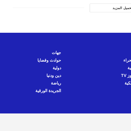
حميل المزيد
جهات
حراء
حوادث وقضايا
ية
دولية
 TV
دين ودنيا
كية
رياضة
الجريدة الورقية