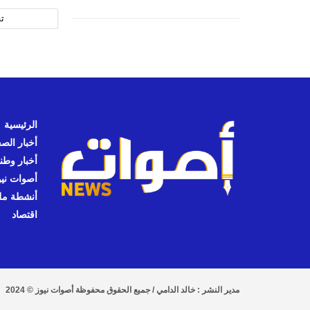
ت
الرئيسية
أخبار الص
أخبار وطن
أصوات نيوز
أنشطة مل
اقتصاد
مدير النشر : خالد الدامي / جميع الحقوق محفوظة أصوات نيوز © 2024