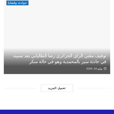
حوادث وقضايا
توقيف مغني الراي الجزائري رضا الطالياني بعد تسببه
في حادثة سير بالمحمدية وهو في حالة سكر
يوليو 24, 2026
تحميل المزيد