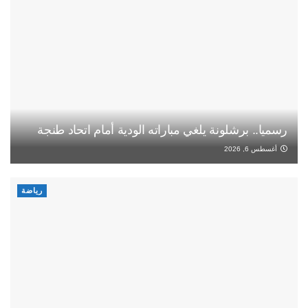
رسميا.. برشلونة يلغي مباراته الودية أمام اتحاد طنجة
أغسطس 6, 2026
رياضة