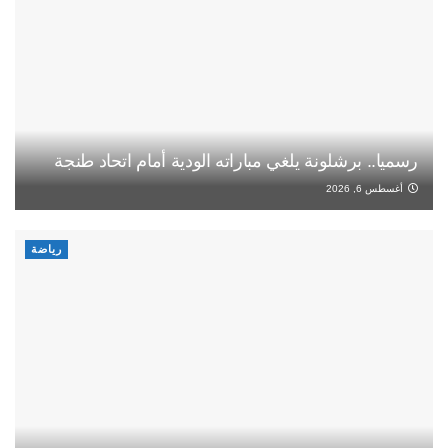
رسميا.. برشلونة يلغي مباراته الودية أمام اتحاد طنجة
أغسطس 6, 2026
رياضة