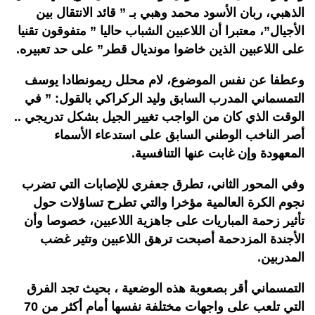
الذهبي، ربان الأسود محمد وهبي بـ ” قائد الانتقال بين
الأجيال”، معتبرا أن اللاعبين الشباب حاليا ” متفوقون تقنيا
على اللاعبين الذين خاضوا مونديال قطر” على حد تعبيره.
وعطفا عن نفس الموضوع، لام محلل ريمونطادا يوسف
التمسماني المدرب السابق وليد الركراكي بالقول: ” في
الوقت الذي كان من الواجب تغيير الجيل بشكل تدريجي ..
أصر الناخب الوطني السابق على استدعاء الأسماء
المعهودة وإن غابت عنها التنافسية.
وفي المحور الثاني، تطرق جعفري للإصابات التي تضرب
نجوم الكرة العالمية مؤخرا والتي تطرح تساؤلات حول
تأثير زحمة المباريات على جاهزية اللاعبين، خصوصا وأن
الأجندة المزدحمة أصبحت ترهق اللاعبين وتثير غضب
المدربين.
التمسماني أقر بصعوبة هذه الوضعية ، بحيث تجد الفرق
التي تلعب على واجهات مختلفة نفسها أمام أكثر من 70