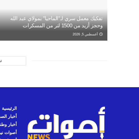
تفكيك معمل سري لـ”الماحيا” بمولاي عبد الله
وحجز أزيد من 1500 لتر من المسكرات
أغسطس 5, 2026
ت
الرئيسية
أخبار الص
أخبار وطن
أصوات نيوز