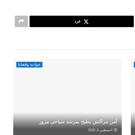
غرد
حوادث وقضايا
أمن مراكش يطيح بمرشد سياحي مزور
أغسطس 5, 2026