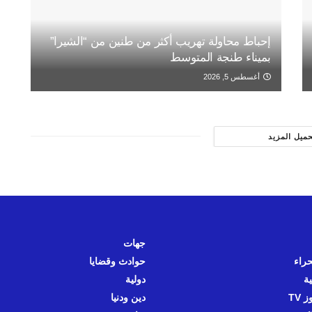
إحباط محاولة تهريب أكثر من طنين من “الشيرا”
بميناء طنجة المتوسط
أغسطس 5, 2026
حميل المزيد
جهات
حراء
حوادث وقضايا
ية
دولية
 TV
دين ودنيا