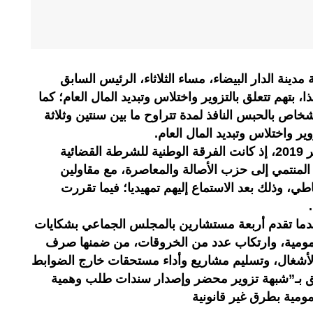
مدينة الدار البيضاء، مساء الثلاثاء، الرئيس السابق
، بتهم تتعلق بالتزوير واختلاس وتبديد المال العام؛ كما
خاص بالحبس النافذ لمدة تتراوح ما بين سنتين وثلاثة
ير واختلاس وتبديد المال العام.
وتعود تفاصيل هذه القضية إلى فبراير 2019، إذ كانت الفرقة الوطنية للشرطة القضائية
المنتمي إلى حزب الأصالة والمعاصرة، مع مقاولين
طي، وذلك بعد الاستماع إليهم تمهيديا؛ فيما تقررت
.
عدما تقدم أربعة مستشارين بالمجلس الجماعي بشكايات
 عمومية، وارتكاب عدد من الخروقات، من ضمنها صرف
الأشغال، وتسليم مشاريع وأداء مستحقات خارج الضوابط
علق بـ”شبهة تزوير محضر وإصدار سندات طلب وهمية
مية بطرق غير قانونية