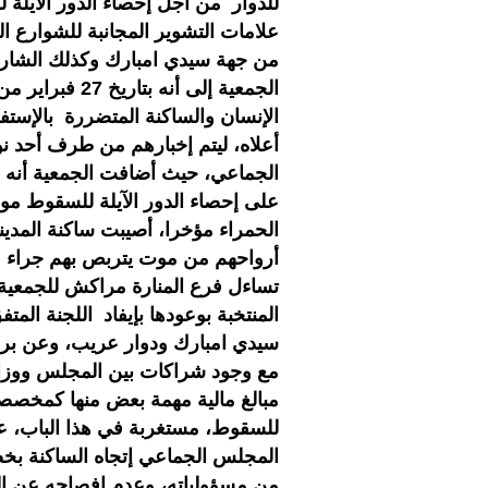
علامات التشوير المجانبة للشوارع الك
من جهة سيدي امبارك وكذلك الشارع ا
الجمعية إلى أن
الإنسان والساكنة المتضررة بالإستف
أعلاه، ليتم إخبارهم من طرف أحد ن
الجماعي، حيث أضافت الجمعية أنه بع
على إحصاء الدور الآيلة للسقوط مو
الحمراء مؤخرا، أصيبت ساكنة المدينة
أرواحهم من موت يتربص بهم جراء قابل
تساءل فرع المنارة مراكش للجمعية
المنتخبة بوعودها بإيفاد اللجنة المت
سيدي امبارك ودوار عريب، وعن برنا
مع وجود شراكات بين المجلس ووزار
مبالغ مالية مهمة بعض منها كمخصصا
للسقوط، مستغربة في هذا الباب، 
المجلس الجماعي إتجاه الساكنة ب
من مسؤولياته، وعدم إفصاحه عن ال