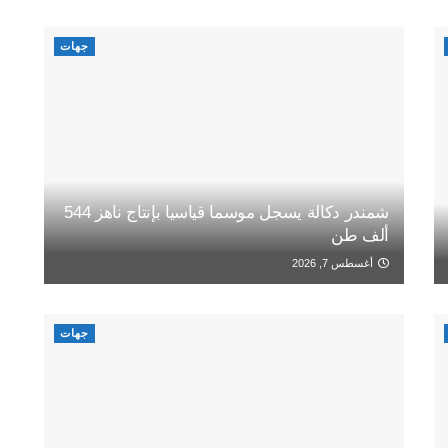
جهات
شمندر دكالة يسجل موسما قياسيا بإنتاج ناهز 544
ألف طن
أغسطس 7, 2026
جهات