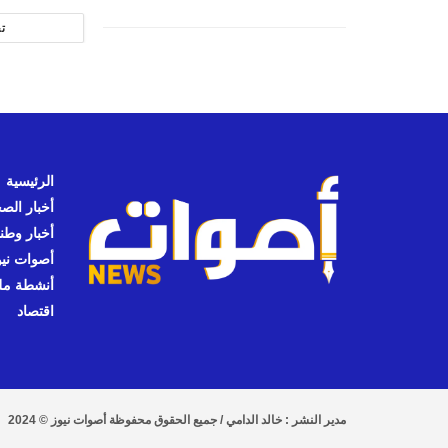
ت
الرئيسية
أخبار الص
أخبار وطن
أصوات نيوز
أنشطة مل
اقتصاد
مدير النشر : خالد الدامي / جميع الحقوق محفوظة أصوات نيوز © 2024