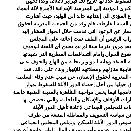
للدوار من أجل إحصاء الدور الآيلة للسقوط حدد لها تاريخ 20 فبراير 2020، وكذا تحيين
برى المؤدية إلى المدرسة الإبتدائية الأميرة لالة أسماء
لمؤدي الى إبتدائية خالد ابن الوليد، حيث أشارت
ه بتاريخ 27 فبراير من السنة الفارطة، قام وفد من الجمعية المغربية لحقوق
سار عن الوعود التي قدمت خلال الحوار المشار إليه
واب الرئيس أن الملف تمت إحالته على المجلس
د مرور تقريبا سنة لم يتم تعيين أي اللجنة للوقوف
ضوع الحوار.وامام التساقطات المطرية التي شهدتها
 العتيقة وهاته الدواوير بحالة من الهلع والخوف على
ية منازلهم ومحلاتهم للإنهيار.وبناء على ذلك، فقد
 المغربية لحقوق الإنسان، عن سبب عدم وفاء السلطة
فق حولها من أجل إحصاء الدور الآيلة للسقوط بدوار
مجها فيما يخص مواجهة الظاهرة بالمدينة العتقية خاصة
ات الأوقاف والإسكان والداخلية، والتي تخصص لها
ت للمجلس الجماعي لإعادة تأهيل الدور الآيلة
عن سياسة التسويف والمماطلة المتبعة من طرف
خصوص الدور الآيلة للسكن وتملص المجلس الجماعي
منجز من عدمه وأوجه صرف المال العام، خاصة أن عدد