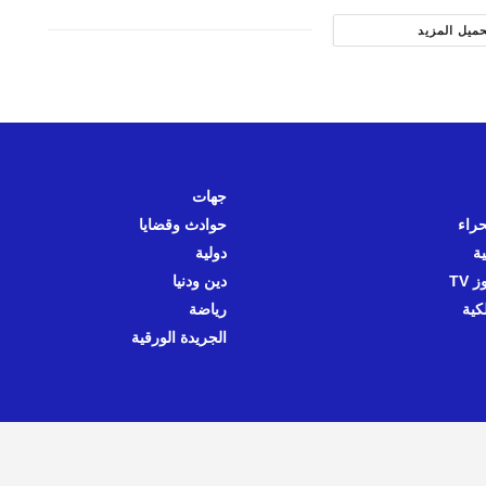
حميل المزيد
جهات
حراء
حوادث وقضايا
ية
دولية
 TV
دين ودنيا
كية
رياضة
الجريدة الورقية