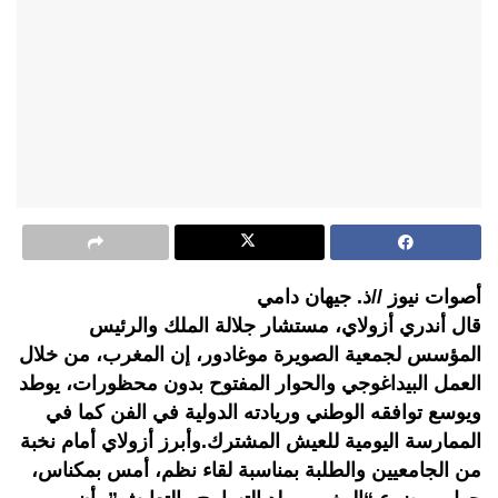
أصوات نيوز //ذ. جيهان دامي
قال أندري أزولاي، مستشار جلالة الملك والرئيس
المؤسس لجمعية الصويرة موغادور، إن المغرب، من خلال
العمل البيداغوجي والحوار المفتوح بدون محظورات، يوطد
ويوسع توافقه الوطني وريادته الدولية في الفن كما في
الممارسة اليومية للعيش المشترك.وأبرز أزولاي أمام نخبة
من الجامعيين والطلبة بمناسبة لقاء نظم، أمس بمكناس،