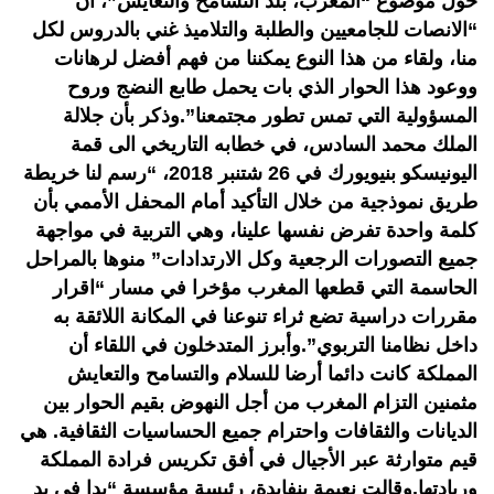
حول موضوع “المغرب، بلد التسامح والتعايش”، أن
“الانصات للجامعيين والطلبة والتلاميذ غني بالدروس لكل
منا، ولقاء من هذا النوع يمكننا من فهم أفضل لرهانات
ووعود هذا الحوار الذي بات يحمل طابع النضج وروح
المسؤولية التي تمس تطور مجتمعنا”.وذكر بأن جلالة
الملك محمد السادس، في خطابه التاريخي الى قمة
اليونيسكو بنيويورك في 26 شتنبر 2018، “رسم لنا خريطة
طريق نموذجية من خلال التأكيد أمام المحفل الأممي بأن
كلمة واحدة تفرض نفسها علينا، وهي التربية في مواجهة
جميع التصورات الرجعية وكل الارتدادات” منوها بالمراحل
الحاسمة التي قطعها المغرب مؤخرا في مسار “اقرار
مقررات دراسية تضع ثراء تنوعنا في المكانة اللائقة به
داخل نظامنا التربوي”.وأبرز المتدخلون في اللقاء أن
المملكة كانت دائما أرضا للسلام والتسامح والتعايش
مثمنين التزام المغرب من أجل النهوض بقيم الحوار بين
الديانات والثقافات واحترام جميع الحساسيات الثقافية. هي
قيم متوارثة عبر الأجيال في أفق تكريس فرادة المملكة
وريادتها.وقالت نعيمة بنفايدة، رئيسة مؤسسة “يدا في يد