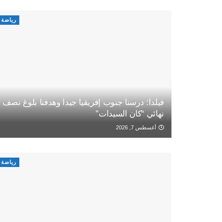
رياضة
فيلدا: درسنا جنوب إفريقيا جيدا وهدفنا بلوغ نصف
نهائي “كان السيدات”
أغسطس 7, 2026
رياضة