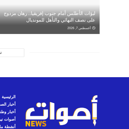
لبؤات الأطلس أمام جنوب إفريقيا.. رهان مزدوج
على نصف النهائي والتأهل للمونديال
أغسطس 7, 2026
ت
الرئيسية
أخبار الص
أخبار وطن
أصوات نيوز
أنشطة مل