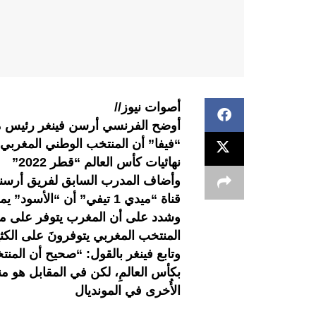
أصوات نيوز//
أوضح الفرنسي أرسن فينغر رئيس منظ
“فيفا” أن المنتخب الوطني المغربي
نهائيات كأس العالم “قطر 2022”
وأضاف المدرب السابق لفريق أرسنال
قناة “ميدي 1 تيفي” أن “الأسود” يمكنهم إحراج المنتخبات التي ستواجههم في “المونديال”.
وشدد على أن المغرب يتوفر على من
المنتخب المغربي يتوفرونَ على الكث
وتابع فينغر بالقول: “صحيح أن المنت
بكأس العالمِ، لكن في المقابل هو م
الأُخرى في المونديال