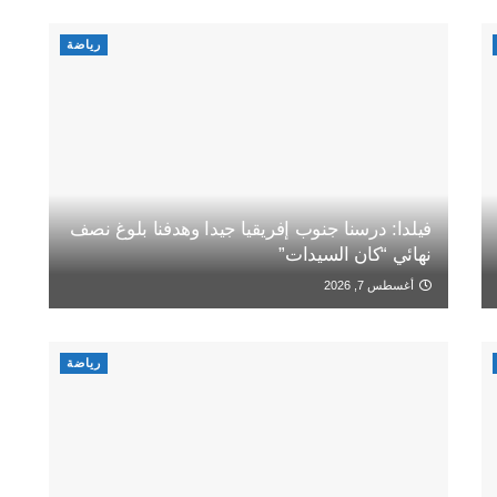
رياضة
فيلدا: درسنا جنوب إفريقيا جيدا وهدفنا بلوغ نصف
نهائي “كان السيدات”
أغسطس 7, 2026
رياضة