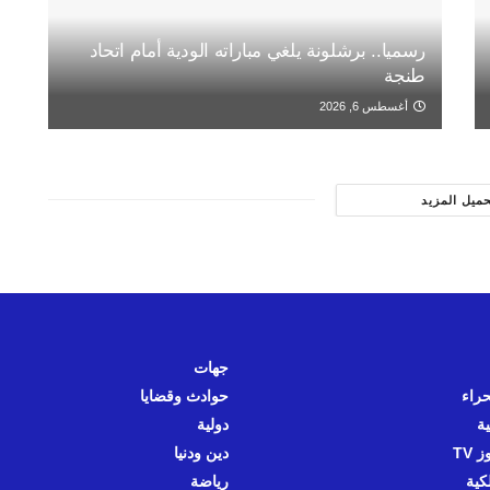
رسميا.. برشلونة يلغي مباراته الودية أمام اتحاد
طنجة
أغسطس 6, 2026
حميل المزيد
جهات
حراء
حوادث وقضايا
ية
دولية
 TV
دين ودنيا
كية
رياضة