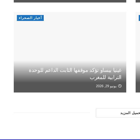
أخبار الصحراء
غينيا بيساو تؤكد موقفها الثابت الداعم للوحدة
الترابية للمغرب
يونيو 29, 2026
حميل المزيد