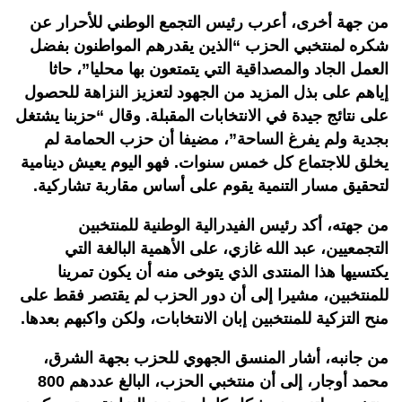
من جهة أخرى، أعرب رئيس التجمع الوطني للأحرار عن
شكره لمنتخبي الحزب “الذين يقدرهم المواطنون بفضل
العمل الجاد والمصداقية التي يتمتعون بها محليا”، حاثا
إياهم على بذل المزيد من الجهود لتعزيز النزاهة للحصول
على نتائج جيدة في الانتخابات المقبلة. وقال “حزبنا يشتغل
بجدية ولم يفرغ الساحة”، مضيفا أن حزب الحمامة لم
يخلق للاجتماع كل خمس سنوات. فهو اليوم يعيش دينامية
لتحقيق مسار التنمية يقوم على أساس مقاربة تشاركية.
من جهته، أكد رئيس الفيدرالية الوطنية للمنتخبين
التجمعيين، عبد الله غازي، على الأهمية البالغة التي
يكتسيها هذا المنتدى الذي يتوخى منه أن يكون تمرينا
للمنتخبين، مشيرا إلى أن دور الحزب لم يقتصر فقط على
منح التزكية للمنتخبين إبان الانتخابات، ولكن واكبهم بعدها.
من جانبه، أشار المنسق الجهوي للحزب بجهة الشرق،
محمد أوجار، إلى أن منتخبي الحزب، البالغ عددهم 800