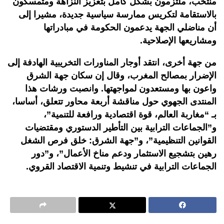
منتخب، ملتزمون بشكل كامل بتعزيز النزاهة ومتمسكون
بالاستقامة لتكريس ممارسة سياسية جديدة، مشيرا إلى
أن مناضلي الجهة يدعمون الحكومة في مبادراتها
ومشاريعها الإصلاحية.
من جهة أخرى، انتقد أوجار المناورات التخريبية الهادفة إلى
الإضرار بمصالح المغرب، وقال إن سكان جهة الشرق
واعون بها ومستعدون لمواجهتها. وانصبت ورشات هذا
المنتدى الجهوي حول مناقشة أربعة محاور تتعلق، أساسا،
بـ “مغاربة العالم، قوة اقتصادية ورافعة للتنمية”،
و”الجماعات الترابية بين التأطير الدستوري ومقتضيات
القوانين التنظيمية”، و”جهة الشرق: خلق فرص الشغل
رهين بتشجيع الاستثمار ودعم مناخ الأعمال”، و”دور
الجماعات الترابية في تنشيط وتنمية الاقتصاد القروي.