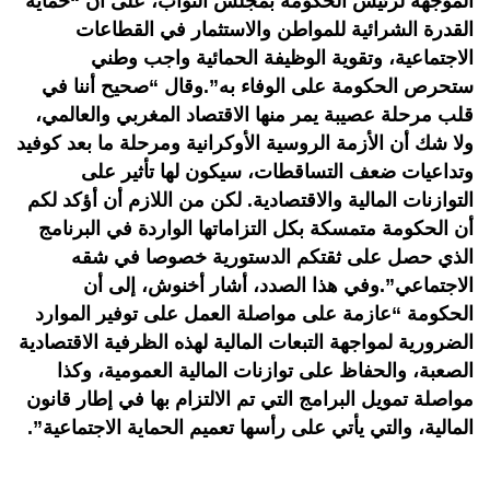
الموجهة لرئيس الحكومة بمجلس النواب، على أن “حماية
القدرة الشرائية للمواطن والاستثمار في القطاعات
الاجتماعية، وتقوية الوظيفة الحمائية واجب وطني
ستحرص الحكومة على الوفاء به”.وقال “صحيح أننا في
قلب مرحلة عصيبة يمر منها الاقتصاد المغربي والعالمي،
ولا شك أن الأزمة الروسية الأوكرانية ومرحلة ما بعد كوفيد
وتداعيات ضعف التساقطات، سيكون لها تأثير على
التوازنات المالية والاقتصادية. لكن من اللازم أن أؤكد لكم
أن الحكومة متمسكة بكل التزاماتها الواردة في البرنامج
الذي حصل على ثقتكم الدستورية خصوصا في شقه
الاجتماعي”.وفي هذا الصدد، أشار أخنوش، إلى أن
الحكومة “عازمة على مواصلة العمل على توفير الموارد
الضرورية لمواجهة التبعات المالية لهذه الظرفية الاقتصادية
الصعبة، والحفاظ على توازنات المالية العمومية، وكذا
مواصلة تمويل البرامج التي تم الالتزام بها في إطار قانون
المالية، والتي يأتي على رأسها تعميم الحماية الاجتماعية”.