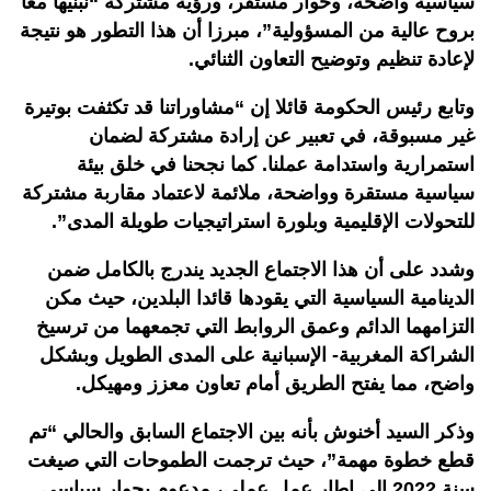
سياسية واضحة، وحوار مستقر، ورؤية مشتركة “نبنيها معا
بروح عالية من المسؤولية”، مبرزا أن هذا التطور هو نتيجة
لإعادة تنظيم وتوضيح التعاون الثنائي.
وتابع رئيس الحكومة قائلا إن “مشاوراتنا قد تكثفت بوتيرة
غير مسبوقة، في تعبير عن إرادة مشتركة لضمان
استمرارية واستدامة عملنا. كما نجحنا في خلق بيئة
سياسية مستقرة وواضحة، ملائمة لاعتماد مقاربة مشتركة
للتحولات الإقليمية وبلورة استراتيجيات طويلة المدى”.
وشدد على أن هذا الاجتماع الجديد يندرج بالكامل ضمن
الدينامية السياسية التي يقودها قائدا البلدين، حيث مكن
التزامهما الدائم وعمق الروابط التي تجمعهما من ترسيخ
الشراكة المغربية- الإسبانية على المدى الطويل وبشكل
واضح، مما يفتح الطريق أمام تعاون معزز ومهيكل.
وذكر السيد أخنوش بأنه بين الاجتماع السابق والحالي “تم
قطع خطوة مهمة”، حيث ترجمت الطموحات التي صيغت
سنة 2022 إلى إطار عمل عملي، مدعوم بحوار سياسي