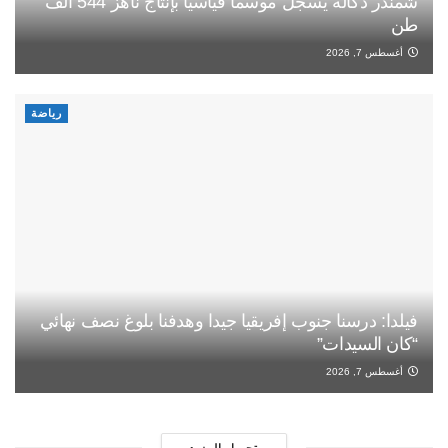
شمندر دكالة يسجل موسما قياسيا بإنتاج ناهز 544 ألف
طن
أغسطس 7, 2026
رياضة
فيلدا: درسنا جنوب إفريقيا جيدا وهدفنا بلوغ نصف نهائي
“كان السيدات”
أغسطس 7, 2026
تحميل المزيد