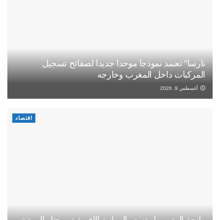
نارسا” تعتمد نموذجا موحدا جديدا لصفائح تسجيل
المركبات داخل المغرب وخارجه
أغسطس 9, 2026
اقتصاد
طنجة المتوسط يتصدر الموانئ الإفريقية ويحتل المرتبة