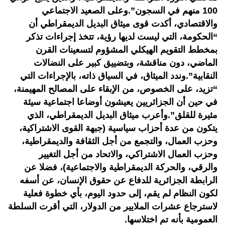
100 منهم في السجون”.وعلى الصعيد الاجتماعي
والاقتصادي، أكدت قوى ميثاق البديل الديمقراطي أن
“الحكومة، التي ليست لديها رؤية، تتخذ إجراءات تذكر
بمخطط التقويم الهيكلي المشؤوم لتسعينات القرن
الماضي، دون مناقشة، وبتضييق كبير على النضالات
النقابية”.وندد الميثاق، في السياق ذاته، بالإجراءات التي
“تزيد، على الخصوص، من الإبقاء على المصالح المهيمنة،
في حين أن الجزائريين يعيشون أوضاعا اجتماعية سيئة
مثيرة للقلق”.وأعرب ميثاق البديل الديمقراطي، الذي
يتكون من عدة أحزاب سياسية (جبهة القوى الاشتراكية،
وحزب العمال، والتجمع من أجل الثقافة والديمقراطية،
وحزب العمال الاشتراكي، والاتحاد من أجل التغيير
والرقي، والحركة الديمقراطية والاجتماعية)، فضلا عن
الرابطة الجزائرية للدفاع عن حقوق الإنسان، عن أسفه
لكون النظام لم يقم، إلى حدود اليوم، بأي خطوة فعلية
لاسترجاع عشرات الملايير من الدولار، التي أقرت السلطة
العمومية بأنه تم اختلاسها.