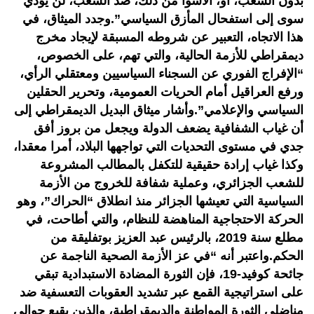
بدون الشعب، أو، الأسوأ من ذلك، ضد الشعب، لن يؤدي
سوى إلى استفحال المأزق السياسي”.وجدد الميثاق، في
هذا الاتجاه، التعبير عن شروطه المسبقة لإيجاد مخرج
ديمقراطي للأزمة الحالية، والتي تهم، على الخصوص،
“الإفراج الفوري عن السجناء السياسيين ومعتقلي الرأي،
ورفع العراقيل أمام الحريات العمومية، وتحرير الحقلين
السياسي والإعلامي”.وأشار ميثاق البديل الديمقراطي إلى
أن غياب الشفافية يضعف الدولة ويجعل من بروز أفق
جدي في مستوى التحديات التي تواجهها البلاد، أمرا معقدا،
وكذا غياب إرادة حقيقية للتكفل بالمطالب المشروعة
للشعب الجزائري، وعملية شفافة للخروج من الأزمة
السياسية التي تعيشها الجزائر منذ انطلاق “الحراك”، وهو
الحركة الاحتجاجية المناهضة للنظام، والتي أطاحت، في
مطلع سنة 2019، بالرئيس عبد العزيز بوتفليقة من
الحكم.واعتبر أنه “في عز الأزمة الصحية الناجمة عن
جائحة كوفيد-19، فإن الثورة المضادة الاستبدادية تبقي
على استراتيجية القمع عبر تشديد العقوبات التعسفية ضد
مناضلي الثورة المواطنة والديمقراطية، والذين يقبع حوالي