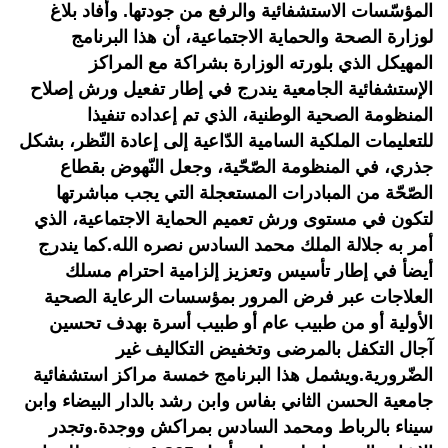
المؤسّسات الاستشفائية والرفع من جودتها. وأفاد بلاغ
لوزارة الصحة والحماية الاجتماعية، أن هذا البرنامج
المهيكل الذي بلورته الوزارة بشراكة مع المراكز
الإستشفائية الجامعية يندرج في إطار تفعيل ورش إصلاح
المنظومة الصحية الوطنية، الذي تم إعداده تنفيذا
للتعليمات الملكية السامية الدّاعية إلى إعادة النّظر، بشكل
جذري، في المنظومة الصّحّية، وجعل النّهوض بقطاع
الصّحّة من المبادرات المستعجلة التي يجب مباشرتها
لتكون في مستوى ورش تعميم الحماية الاجتماعية، الذي
أمر به جلالة الملك محمد السادس نصره الله.كما يندرج
أيضأ في إطار تأسيس وتعزيز إلزامية احترام مسلك
العلاجات عبر فرض المرور بمؤسسات الرعاية الصحية
الأولية أو من طبيب عام أو طبيب أسرة بهدف تحسين
آجال التكفل بالمرضى وتخفيض التكاليف غير
الضّرورية.ويشمل هذا البرنامج خمسة مراكز استشفائية
جامعية الحسن الثاني بفاس وابن رشد بالدار البيضاء وابن
سيناء بالرباط ومحمد السادس بمراكش ووجدة.وتجدر