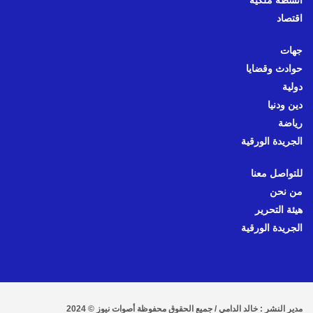
أنشطة ملكية
اقتصاد
جهات
حوادث وقضايا
دولية
دين ودنيا
رياضة
الجريدة الورقية
للتواصل معنا
من نحن
هيئة التحرير
الجريدة الورقية
مدير النشر : خالد الدامي / جميع الحقوق محفوظة أصوات نيوز © 2024