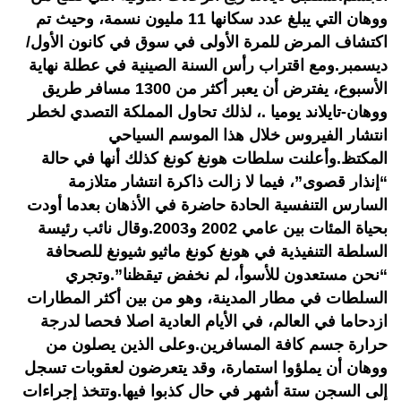
ووهان التي يبلغ عدد سكانها 11 مليون نسمة، وحيث تم
اكتشاف المرض للمرة الأولى في سوق في كانون الأول/
ديسمبر.ومع اقتراب رأس السنة الصينية في عطلة نهاية
الأسبوع، يفترض أن يعبر أكثر من 1300 مسافر طريق
ووهان-تايلاند يوميا .، لذلك تحاول المملكة التصدي لخطر
انتشار الفيروس خلال هذا الموسم السياحي
المكتظ.وأعلنت سلطات هونغ كونغ كذلك أنها في حالة
“إنذار قصوى”، فيما لا زالت ذاكرة انتشار متلازمة
السارس التنفسية الحادة حاضرة في الأذهان بعدما أودت
بحياة المئات بين عامي 2002 و2003.وقال نائب رئيسة
السلطة التنفيذية في هونغ كونغ ماثيو شيونغ للصحافة
“نحن مستعدون للأسوأ، لم نخفض تيقظنا”.وتجري
السلطات في مطار المدينة، وهو من بين أكثر المطارات
ازدحاما في العالم، في الأيام العادية اصلا فحصا لدرجة
حرارة جسم كافة المسافرين.وعلى الذين يصلون من
ووهان أن يملؤوا استمارة، وقد يتعرضون لعقوبات تسجل
إلى السجن ستة أشهر في حال كذبوا فيها.وتتخذ إجراءات