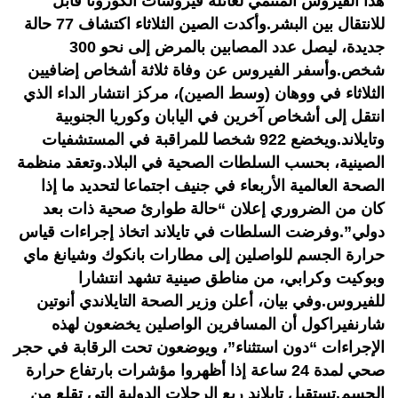
هذا الفيروس المنتمي لعائلة فيروسات الكورونا قابل
للانتقال بين البشر.وأكدت الصين الثلاثاء اكتشاف 77 حالة
جديدة، ليصل عدد المصابين بالمرض إلى نحو 300
شخص.وأسفر الفيروس عن وفاة ثلاثة أشخاص إضافيين
الثلاثاء في ووهان (وسط الصين)، مركز انتشار الداء الذي
انتقل إلى أشخاص آخرين في اليابان وكوريا الجنوبية
وتايلاند.ويخضع 922 شخصا للمراقبة في المستشفيات
الصينية، بحسب السلطات الصحية في البلاد.وتعقد منظمة
الصحة العالمية الأربعاء في جنيف اجتماعا لتحديد ما إذا
كان من الضروري إعلان “حالة طوارئ صحية ذات بعد
دولي”.وفرضت السلطات في تايلاند اتخاذ إجراءات قياس
حرارة الجسم للواصلين إلى مطارات بانكوك وشيانغ ماي
وبوكيت وكرابي، من مناطق صينية تشهد انتشارا
للفيروس.وفي بيان، أعلن وزير الصحة التايلاندي أنوتين
شارنفيراكول أن المسافرين الواصلين يخضعون لهذه
الإجراءات “دون استثناء”، ويوضعون تحت الرقابة في حجر
صحي لمدة 24 ساعة إذا أظهروا مؤشرات بارتفاع حرارة
الجسم.تستقبل تايلاند ربع الرحلات الدولية التي تقلع من