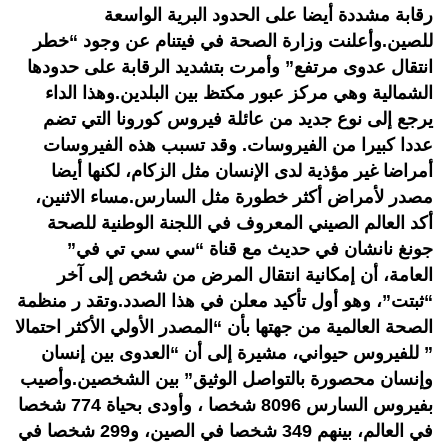
رقابة مشددة أيضا على الحدود البرية الواسعة
للصين.وأعلنت وزارة الصحة في فيتنام عن وجود “خطر
انتقال عدوى مرتفع” وأمرت بتشديد الرقابة على حدودها
الشمالية وهي مركز عبور مكتظ بين البلدين.وهذا الداء
يرجع إلى نوع جديد من عائلة فيروس كورونا التي تضم
عددا كبيرا من الفيروسات. وقد تسبب هذه الفيروسات
أمراضا غير مؤذية لدى الإنسان مثل الزكام، لكنها أيضا
مصدر لأمراض أكثر خطورة مثل السارس.مساء الاثنين،
أكد العالم الصيني المعروف في اللجنة الوطنية للصحة
جونغ نانشان في حديث مع قناة “سي سي تي في”
العامة، أن إمكانية انتقال المرض من شخص إلى آخر
“ثبتت”، وهو أول تأكيد معلن في هذا الصدد.وتقد ر منظمة
الصحة العالمية من جهتها بأن “المصدر الأولي الأكثر احتمالا
” للفيروس حيواني، مشيرة إلى أن “العدوى بين إنسان
وإنسان محصورة بالتواصل الوثيق” بين الشخصين.وأصيب
بفيروس السارس 8096 شخصا ، وأودى بحياة 774 شخصا
في العالم، بينهم 349 شخصا في الصين، و299 شخصا في