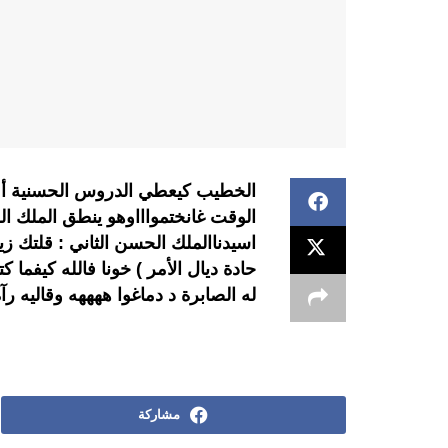
الخطيب كيعطي الدروس الحسنية أما
الوقت غانختمواااوهو ينطق الملك الحس
اسيدناالملك الحسن الثاني : قلتك زي
حادة ديال الأمر ) خونا فالله كيفما 
له الصابرة د دماغوا ههههه وقاليه ر
مشاركة