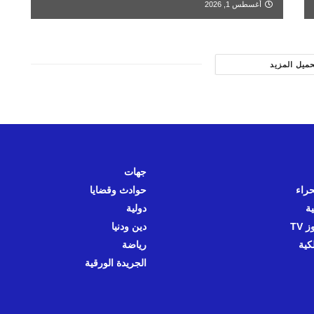
أغسطس 1, 2026
حميل المزيد
جهات
حراء
حوادث وقضايا
ية
دولية
 TV
دين ودنيا
كية
رياضة
الجريدة الورقية