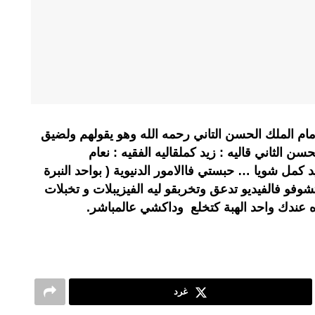
م الملك الحسن التاني رحمه الله وهو يقولهم ولضيق
ن الثاني قاليه : زيد كملقاليه الفقيه : نعام
د كمل شويا … حبستي فاالامور الدنيوية ( بواحد النبرة
كتشوفو فالفيديو تدعق وتخربقو ليه الفيزيبلات و تخبلات
آه عندك واحد الهبة كتخلع وداكشي عالمباشر.
غرد